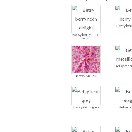
Betsy berr
Betsy berry néon
delight
Betsy metal
Betsy Malibu
Betsy néon grey
Betsy o