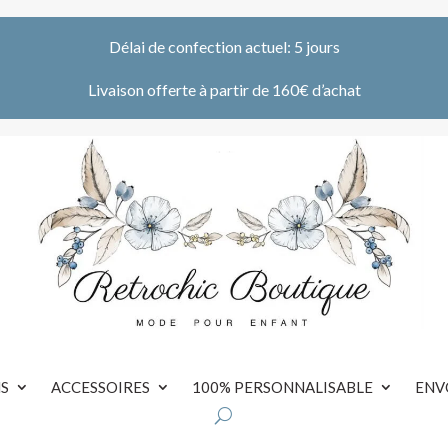
Délai de confection actuel: 5 jours
Livaison offerte à partir de 160€ d’achat
S
ACCESSOIRES
100% PERSONNALISABLE
ENV