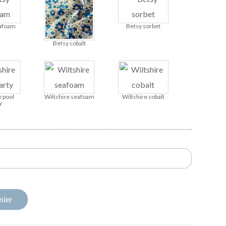
afoam
Betsy sorbet
Betsy cobalt
e pool
Wiltshire seafoam
Wiltshire cobalt
y
nier