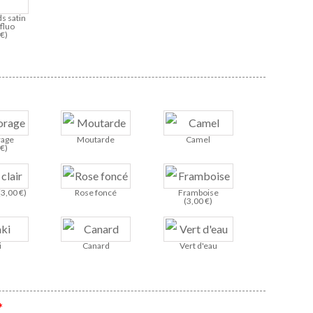
s satin
fluo
0
€
)
rage
Moutarde
Camel
0
€
)
(
3,00
€
)
Rose foncé
Framboise
(
3,00
€
)
i
Canard
Vert d'eau
*