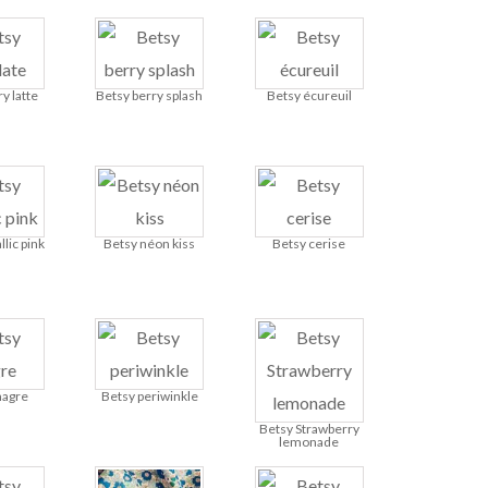
y latte
Betsy berry splash
Betsy écureuil
lic pink
Betsy néon kiss
Betsy cerise
nagre
Betsy periwinkle
Betsy Strawberry
lemonade