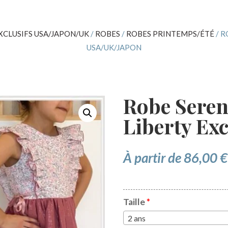
XCLUSIFS USA/JAPON/UK
/
ROBES
/
ROBES PRINTEMPS/ÉTÉ
/ R
USA/UK/JAPON
Robe Serena
Liberty Ex
À partir de
86,00
€
Taille
*
2 ans