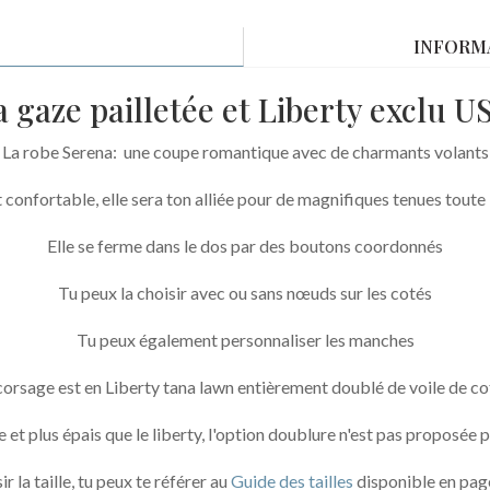
Serena
gaze
INFORM
pailletée
et
 gaze pailletée et Liberty exclu 
Liberty
Exclu
La robe Serena: une coupe romantique avec de charmants volants
USA/UK/Japon
t confortable, elle sera ton alliée pour de magnifiques tenues toute 
Elle se ferme dans le dos par des boutons coordonnés
Tu peux la choisir avec ou sans nœuds sur les cotés
Tu peux également personnaliser les manches
corsage est en Liberty tana lawn entièrement doublé de voile de co
et plus épais que le liberty, l'option doublure n'est pas proposée po
r la taille, tu peux te référer au
Guide des tailles
disponible en page