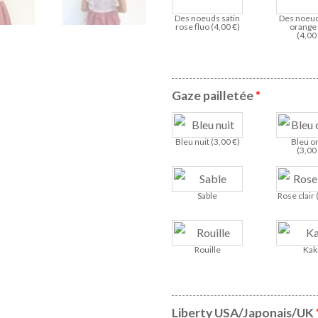
Des noeuds satin
Des noeud
rose fluo (
4,00
€
)
orange 
(
4,0
Gaze pailletée
*
Bleu nuit (
3,00
€
)
Bleu o
(
3,0
Sable
Rose clair 
Rouille
Kak
Liberty USA/Japonais/UK