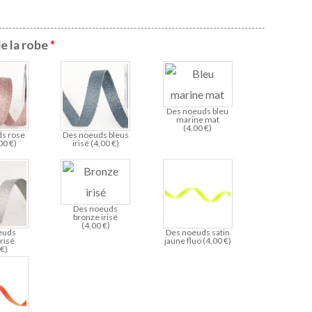
de la robe
*
Des noeuds bleu
marine mat
(
4,00
€
)
s rose
Des noeuds bleus
,00
€
)
irisé (
4,00
€
)
Des noeuds
bronze irisé
(
4,00
€
)
euds
Des noeuds satin
irisé
jaune fluo (
4,00
€
)
0
€
)