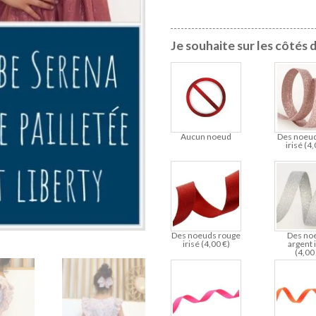
Je souhaite sur les côtés 
Aucun noeud
Des noeud
irisé (
4
Des noeuds rouge
Des no
irisé (
4,00
€
)
argent 
(
4,0