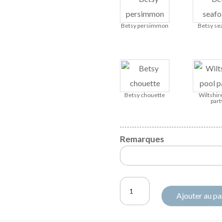
Betsy persimmon
Betsy se
Betsy chouette
Wiltshir
part
Remarques
quantité
Ajouter au pa
de
Robe