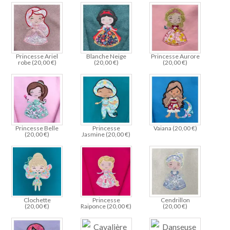
Princesse Ariel
Blanche Neige
Princesse Aurore
robe (
20,00
€
)
(
20,00
€
)
(
20,00
€
)
Princesse Belle
Princesse
Vaiana (
20,00
€
)
(
20,00
€
)
Jasmine (
20,00
€
)
Clochette
Princesse
Cendrillon
(
20,00
€
)
Raiponce (
20,00
€
)
(
20,00
€
)