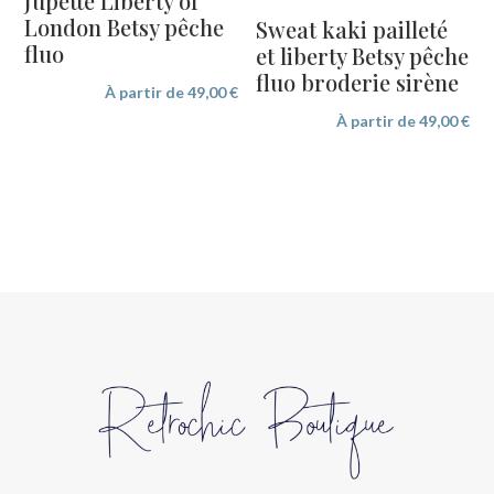
Jupette Liberty of
London Betsy pêche
Sweat kaki pailleté
fluo
et liberty Betsy pêche
fluo broderie sirène
À partir de
49,00
€
À partir de
49,00
€