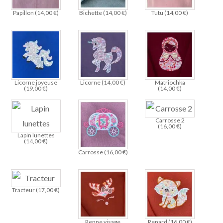
Papillon (
14,00
€
)
Bichette (
14,00
€
)
Tutu (
14,00
€
)
Licorne joyeuse
Licorne (
14,00
€
)
Matriochka
(
19,00
€
)
(
14,00
€
)
Carrosse 2
(
16,00
€
)
Lapin lunettes
(
14,00
€
)
Carrosse (
16,00
€
)
Tracteur (
17,00
€
)
Renne visage
Renard (
16,00
€
)