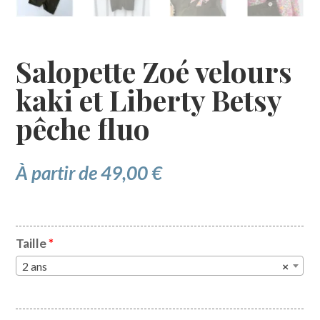
Salopette Zoé velours
kaki et Liberty Betsy
pêche fluo
À partir de
49,00
€
Taille
*
2 ans
×