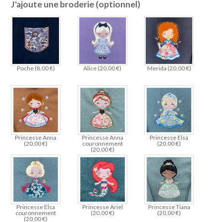
J'ajoute une broderie (optionnel)
Poche (
8,00
€
)
Alice (
20,00
€
)
Merida (
20,00
€
)
Princesse Anna
Princesse Anna
Princesse Elsa
(
20,00
€
)
couronnement
(
20,00
€
)
(
20,00
€
)
Princesse Elsa
Princesse Ariel
Princesse Tiana
couronnement
(
20,00
€
)
(
20,00
€
)
(
20,00
€
)