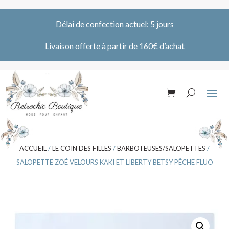
Délai de confection actuel: 5 jours
Livaison offerte à partir de 160€ d’achat
ACCUEIL
/
LE COIN DES FILLES
/
BARBOTEUSES/SALOPETTES
/
SALOPETTE ZOÉ VELOURS KAKI ET LIBERTY BETSY PÊCHE FLUO