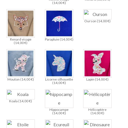
(
14,00
€
)
Ourson (
14,00
€
)
Renard visage
Parapluie (
14,00
€
)
(
14,00
€
)
Mouton (
14,00
€
)
Licorne silhouette
Lapin (
14,00
€
)
(
14,00
€
)
Koala (
14,00
€
)
Hippocampe
Hélicoptère
(
14,00
€
)
(
14,00
€
)