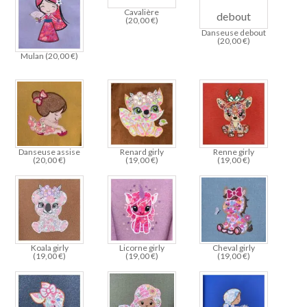
Cavalière
(
20,00
€
)
Danseuse debout
(
20,00
€
)
Mulan (
20,00
€
)
Danseuse assise
Renard girly
Renne girly
(
20,00
€
)
(
19,00
€
)
(
19,00
€
)
Koala girly
Licorne girly
Cheval girly
(
19,00
€
)
(
19,00
€
)
(
19,00
€
)