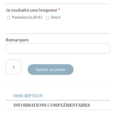
Je souhaite une longueur
*
Pantalon (
6,00
€
)
Short
Remarques
quantité
Ajouter au panier
de
Salopette
Zoé
velours
DESCRIPTION
kaki
et
INFORMATIONS COMPLÉMENTAIRES
Liberty