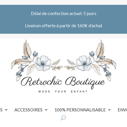
Délai de confection actuel: 5 jours
Livaison offerte à partir de 160€ d’achat
S
ACCESSOIRES
100% PERSONNALISABLE
ENV