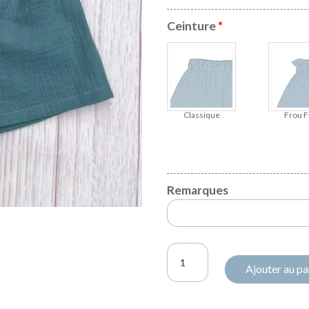
Ceinture
*
Classique
Frou F
Remarques
quantité
Ajouter au pa
de
Short
Rosalie