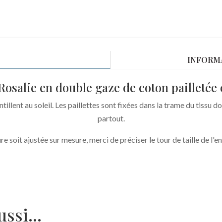
gaze
de
coton
pailletée
INFORM
canard
Rosalie en double gaze de coton pailletée
tillent au soleil. Les paillettes sont fixées dans la trame du tissu
partout.
re soit ajustée sur mesure, merci de préciser le tour de taille de l
aussi…