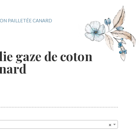
TON PAILLETÉE CANARD
ie gaze de coton
anard
×