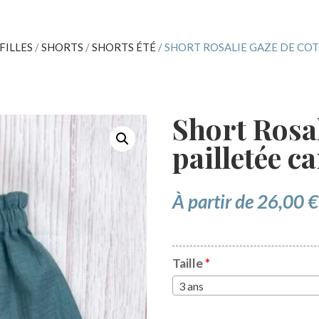
FILLES
/
SHORTS
/
SHORTS ÉTÉ
/ SHORT ROSALIE GAZE DE CO
Short Rosal
pailletée c
À partir de
26,00
€
Taille
*
3 ans