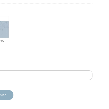
rou
nier