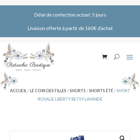
Délai de confection actuel: 5 jours
Livaison offerte à partir de 160€ d’achat
ACCUEIL
/
LE COIN DES FILLES
/
SHORTS
/
SHORTS ÉTÉ
/ SHORT
ROSALIE LIBERTY BETSY LAVANDE