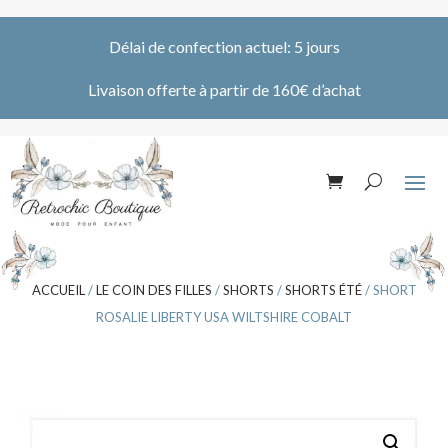
Délai de confection actuel: 5 jours
Livaison offerte à partir de 160€ d’achat
ACCUEIL
/
LE COIN DES FILLES
/
SHORTS
/
SHORTS ÉTÉ
/ SHORT
ROSALIE LIBERTY USA WILTSHIRE COBALT