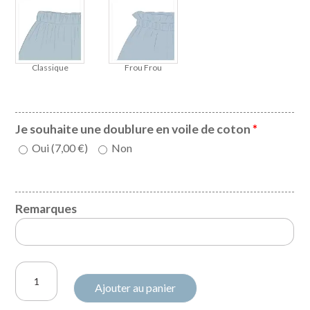
Classique
Frou Frou
Je souhaite une doublure en voile de coton
*
Oui (
7,00
€
)
Non
Remarques
quantité
Ajouter au panier
de
Short