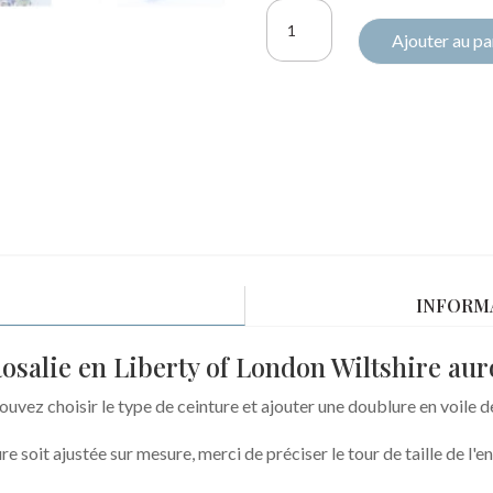
quantité
Ajouter au pa
de
Short
Rosalie
Liberty
Wiltshire
aurore
fluo
INFORM
osalie en Liberty of London Wiltshire aur
uvez choisir le type de ceinture et ajouter une doublure en voile 
re soit ajustée sur mesure, merci de préciser le tour de taille de l