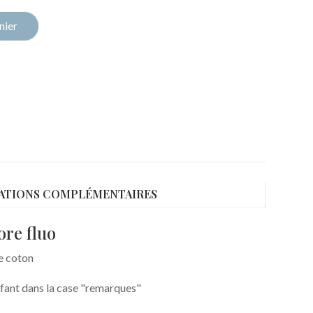
nier
ATIONS COMPLÉMENTAIRES
ore fluo
de coton
'enfant dans la case "remarques"