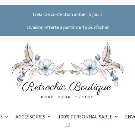
Délai de confection actuel: 5 jours
Livaison offerte à partir de 160€ d’achat
S
ACCESSOIRES
100% PERSONNALISABLE
ENV