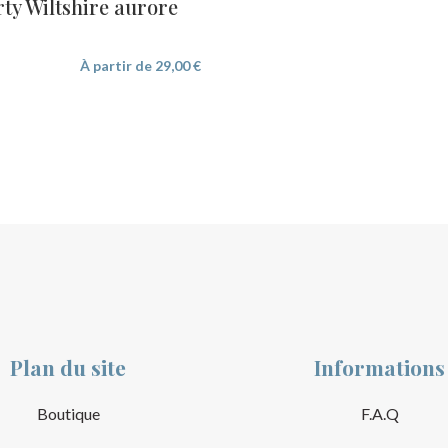
rty Wiltshire aurore
À partir de
29,00
€
Plan du site
Informations
Boutique
F.A.Q