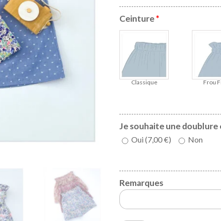
Ceinture
*
Classique
Frou F
Je souhaite une doublure 
Oui (
7,00
€
)
Non
Remarques