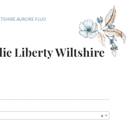
LTSHIRE AURORE FLUO
ie Liberty Wiltshire
o
×