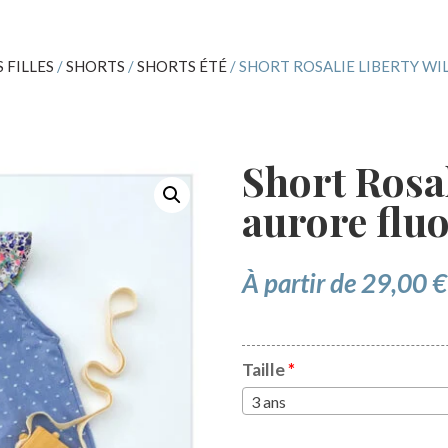
 FILLES
/
SHORTS
/
SHORTS ÉTÉ
/ SHORT ROSALIE LIBERTY WI
Short Rosal
aurore flu
À partir de
29,00
€
Taille
*
3 ans