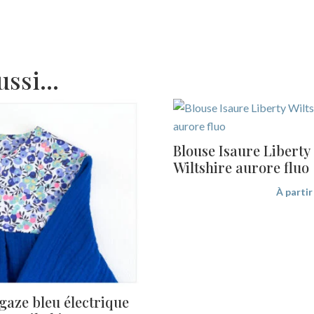
aussi…
Blouse Isaure Liberty
Wiltshire aurore fluo
À parti
gaze bleu électrique