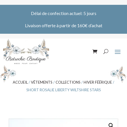
Délai de confection actuel: 5 jours
Livaison offerte à partir de 160€ d’achat
ACCUEIL
/
VÊTEMENTS
/
COLLECTIONS
/
HIVER FÉÉRIQUE
/
SHORT ROSALIE LIBERTY WILTSHIRE STARS