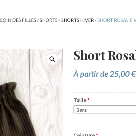
 COIN DES FILLES
/
SHORTS
/
SHORTS HIVER
/ SHORT ROSALIE 
Short Rosal
À partir de
25,00
€
Taille
*
3 ans
Ceinture
*