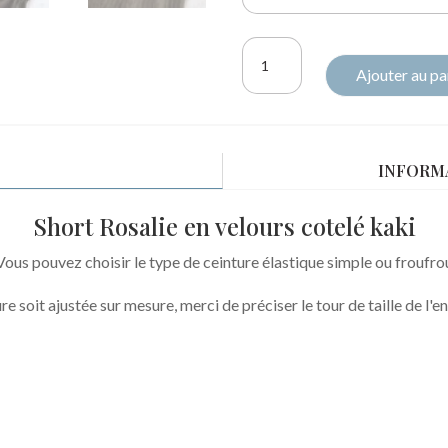
quantité
Ajouter au pa
de
Short
Rosalie
velours
INFORM
kaki
Short Rosalie en velours cotelé kaki
Vous pouvez choisir le type de ceinture élastique simple ou froufro
re soit ajustée sur mesure, merci de préciser le tour de taille de l