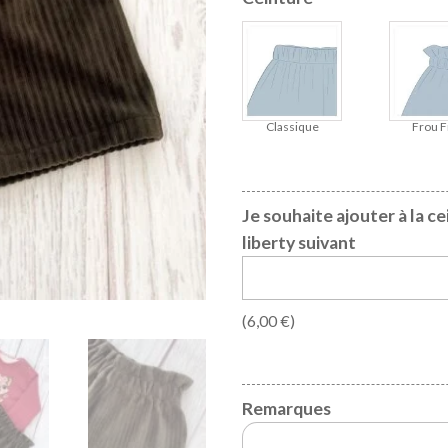
Classique
Frou F
Je souhaite ajouter à la c
liberty suivant
(
6,00
€
)
Remarques