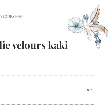
VELOURS KAKI
ie velours kaki
×