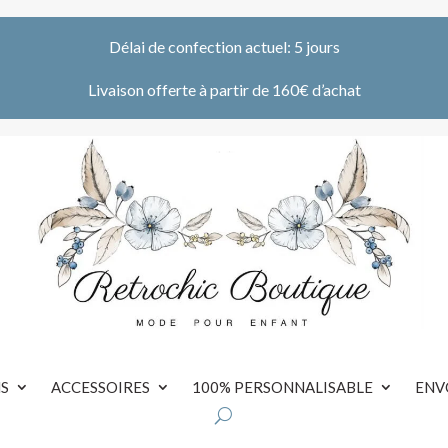
Délai de confection actuel: 5 jours
Livaison offerte à partir de 160€ d’achat
S
ACCESSOIRES
100% PERSONNALISABLE
ENV