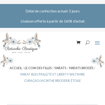
Délai de confection actuel: 5 jours
Livaison offerte à partir de 160€ d’achat
ACCUEIL
/
LE COIN DES FILLES
/
SWEATS
/
SWEATS BRODÉS
/
SWEAT BLEU PAILLETÉ ET LIBERTY WILTSHIRE
CURAÇAO/JACINTHE BRODERIE ÉTOILE