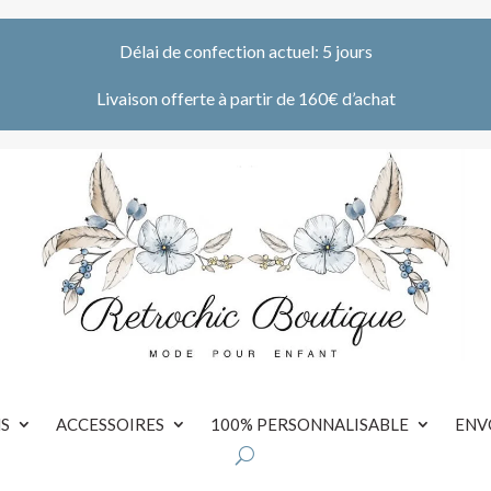
Délai de confection actuel: 5 jours
Livaison offerte à partir de 160€ d’achat
S
ACCESSOIRES
100% PERSONNALISABLE
ENV