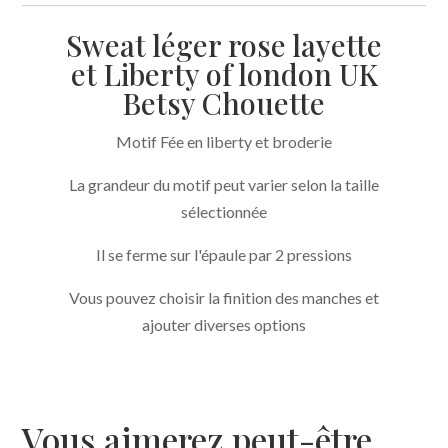
liberty
Sweat léger rose layette
Betsy
et Liberty of london UK
Chouette
Betsy Chouette
broderie
Fée
Motif Fée en liberty et broderie
La grandeur du motif peut varier selon la taille
sélectionnée
Il se ferme sur l'épaule par 2 pressions
Vous pouvez choisir la finition des manches et
ajouter diverses options
Vous aimerez peut-être