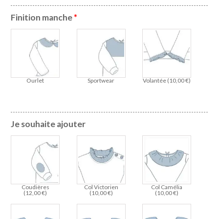
Finition manche
*
Ourlet
Sportwear
Volantée (
10,00
€
)
Je souhaite ajouter
Coudières
Col Victorien
Col Camélia
(
12,00
€
)
(
10,00
€
)
(
10,00
€
)