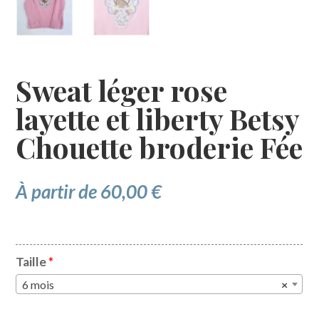
Sweat léger rose
layette et liberty Betsy
Chouette broderie Fée
À partir de
60,00
€
Taille
*
6 mois
×