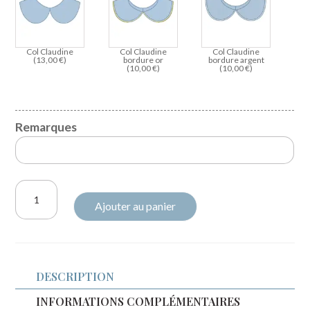
Col Claudine
Col Claudine
Col Claudine
(
13,00
€
)
bordure or
bordure argent
(
10,00
€
)
(
10,00
€
)
Remarques
quantité
Ajouter au panier
de
Sweat
léger
rose
DESCRIPTION
layette
et
INFORMATIONS COMPLÉMENTAIRES