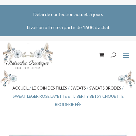
Délai de confection actuel: 5 jours
Livaison offerte à partir de 160€ d’achat
ACCUEIL
/
LE COIN DES FILLES
/
SWEATS
/
SWEATS BRODÉS
/
SWEAT LÉGER ROSE LAYETTE ET LIBERTY BETSY CHOUETTE
BRODERIE FÉE