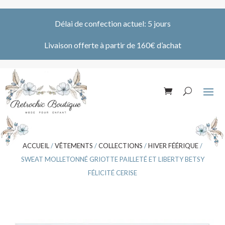
Délai de confection actuel: 5 jours
Livaison offerte à partir de 160€ d’achat
ACCUEIL
/
VÊTEMENTS
/
COLLECTIONS
/
HIVER FÉÉRIQUE
/
SWEAT MOLLETONNÉ GRIOTTE PAILLETÉ ET LIBERTY BETSY
FÉLICITÉ CERISE