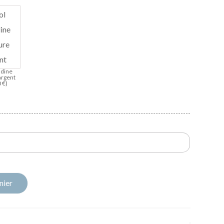
udine
argent
0
€
)
nier