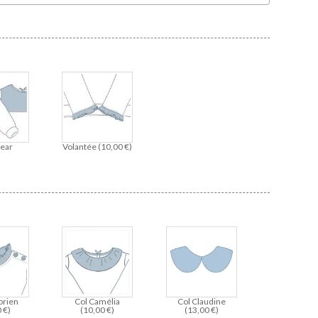
ear
Volantée (
10,00
€
)
orien
Col Camélia
Col Claudine
0
€
)
(
10,00
€
)
(
13,00
€
)