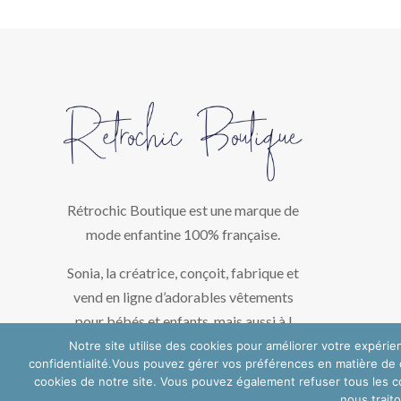
Rétrochic Boutique est une marque de
mode enfantine 100% française.
Sonia, la créatrice, conçoit, fabrique et
vend en ligne d’adorables vêtements
pour bébés et enfants, mais aussi à l
occasion pour les parents. Des pièces
Notre site utilise des cookies pour améliorer votre expérie
confidentialité.Vous pouvez gérer vos préférences en matière de c
uniques créées avec amour dans son
cookies de notre site. Vous pouvez également refuser tous les co
atelier de la région bordelaise.
nous trait