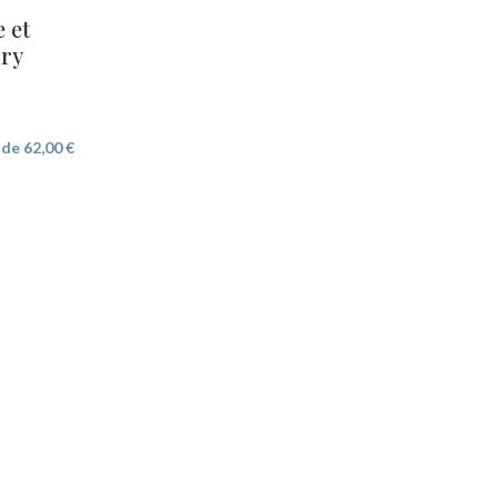
 et
rry
r de
62,00
€