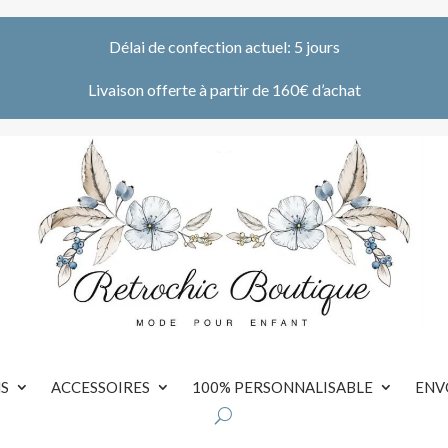
Délai de confection actuel: 5 jours
Livaison offerte à partir de 160€ d’achat
S
ACCESSOIRES
100% PERSONNALISABLE
ENV