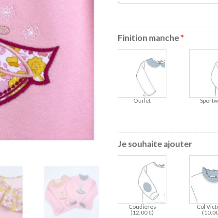
Finition manche
*
Ourlet
Sportw
Je souhaite ajouter
Coudières
Col Vict
(
12,00
€
)
(
10,0