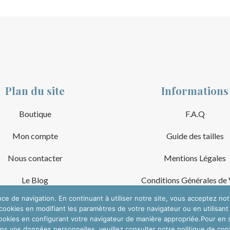
Plan du site
Informations
Boutique
F.A.Q
Mon compte
Guide des tailles
Nous contacter
Mentions Légales
Le Blog
Conditions Générales de
nce de navigation. En continuant à utiliser notre site, vous acceptez no
ookies en modifiant les paramètres de votre navigateur ou en utilisant
okies en configurant votre navigateur de manière appropriée.Pour en sav
ons vos données personnelles, veuillez consulter notre politique de confi