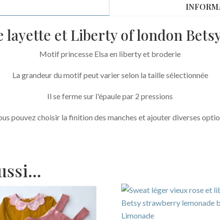
rose
INFORM
layette
et
 layette et Liberty of london Bet
liberty
Betsy
Motif princesse Elsa en liberty et broderie
strawberry
La grandeur du motif peut varier selon la taille sélectionnée
lemonade
broderie
Il se ferme sur l'épaule par 2 pressions
Elsa
us pouvez choisir la finition des manches et ajouter diverses opti
aussi…