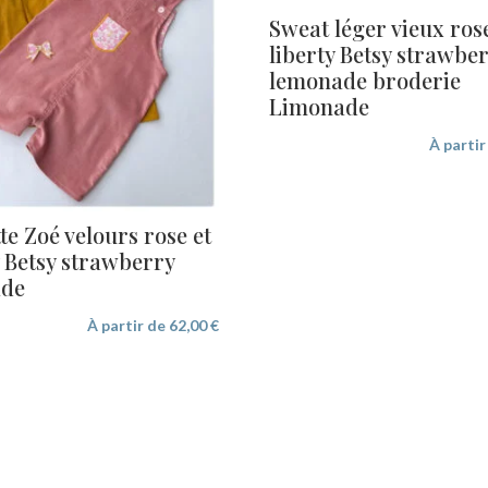
Sweat léger vieux rose
liberty Betsy strawbe
lemonade broderie
Limonade
À parti
te Zoé velours rose et
 Betsy strawberry
ade
À partir de
62,00
€