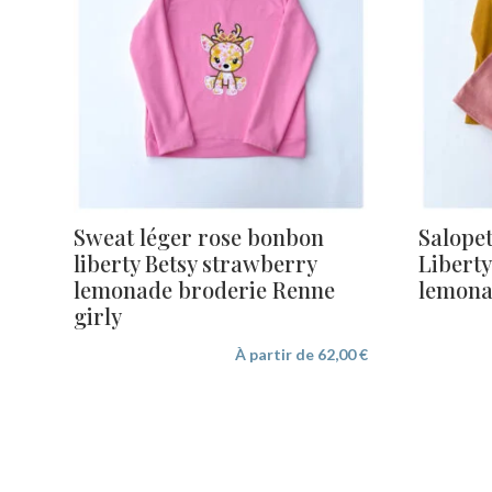
Sweat léger rose bonbon
Salopet
liberty Betsy strawberry
Liberty
lemonade broderie Renne
lemon
girly
À partir de
62,00
€