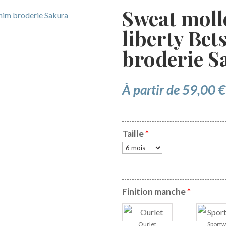
Sweat molle
liberty Be
broderie S
À partir de
59,00
€
Taille
*
Finition manche
*
Ourlet
Sportw