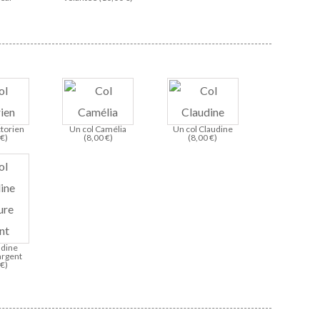
ctorien
Un col Camélia
Un col Claudine
0
€
)
(
8,00
€
)
(
8,00
€
)
udine
argent
0
€
)