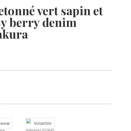
tonné vert sapin et
tsy berry denim
akura
ear
Volantée (
10,00
€
)