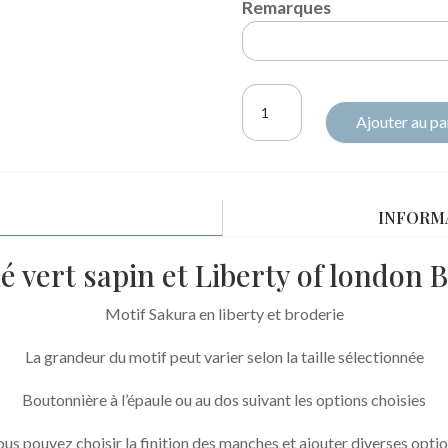
Remarques
quantité
Ajouter au pa
de
Sweat
molletonné
vert
INFORM
sapin
et
 vert sapin et Liberty of london 
liberty
Betsy
Motif Sakura en liberty et broderie
berry
La grandeur du motif peut varier selon la taille sélectionnée
denim
broderie
Boutonnière à l’épaule ou au dos suivant les options choisies
Sakura
us pouvez choisir la finition des manches et ajouter diverses opti