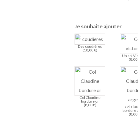
Je souhaite ajouter
Des coudières
(
10,00
€
)
Un col Vi
(
8,0
Col Claudine
bordure or
(
8,00
€
)
Col Cla
bordure 
(
8,0