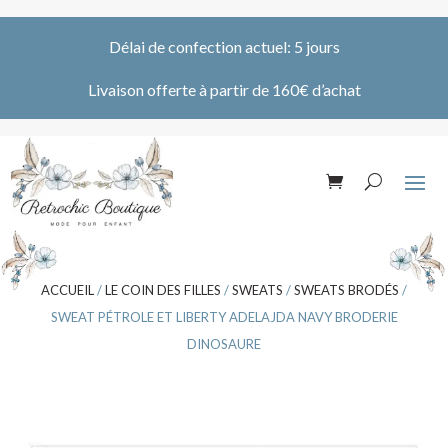
Délai de confection actuel: 5 jours
Livaison offerte à partir de 160€ d’achat
ACCUEIL
/
LE COIN DES FILLES
/
SWEATS
/
SWEATS BRODÉS
/
SWEAT PÉTROLE ET LIBERTY ADELAJDA NAVY BRODERIE
DINOSAURE