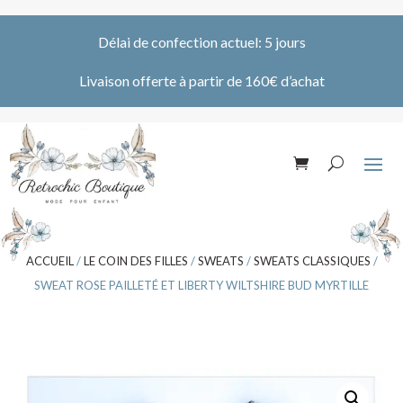
Délai de confection actuel: 5 jours
Livaison offerte à partir de 160€ d’achat
ACCUEIL
/
LE COIN DES FILLES
/
SWEATS
/
SWEATS CLASSIQUES
/
SWEAT ROSE PAILLETÉ ET LIBERTY WILTSHIRE BUD MYRTILLE