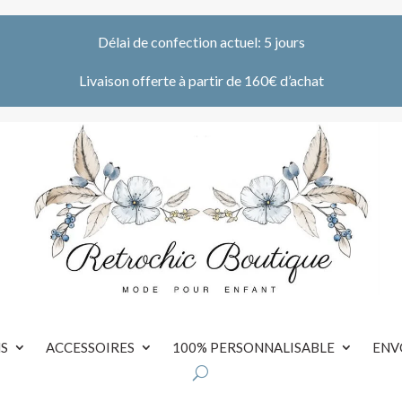
Délai de confection actuel: 5 jours
Livaison offerte à partir de 160€ d’achat
S
ACCESSOIRES
100% PERSONNALISABLE
ENV