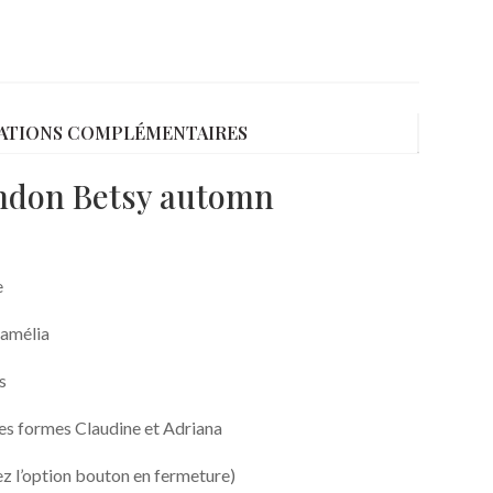
ATIONS COMPLÉMENTAIRES
London Betsy automn
e
Camélia
s
 les formes Claudine et Adriana
z l’option bouton en fermeture)