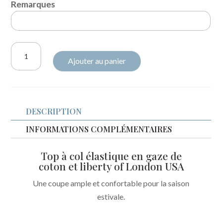
Remarques
quantité
Ajouter au panier
de
Top
Sephora
gaze
DESCRIPTION
fushia
et
INFORMATIONS COMPLÉMENTAIRES
Liberty
Top à col élastique en gaze de
USA
coton et liberty of London USA
Betsy
sorbet
Une coupe ample et confortable pour la saison
estivale.