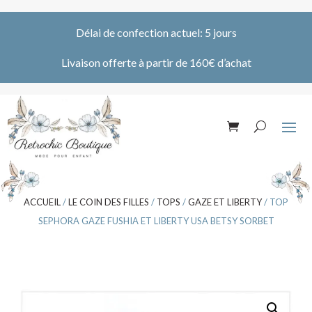
Délai de confection actuel: 5 jours
Livaison offerte à partir de 160€ d’achat
ACCUEIL
/
LE COIN DES FILLES
/
TOPS
/
GAZE ET LIBERTY
/ TOP
SEPHORA GAZE FUSHIA ET LIBERTY USA BETSY SORBET