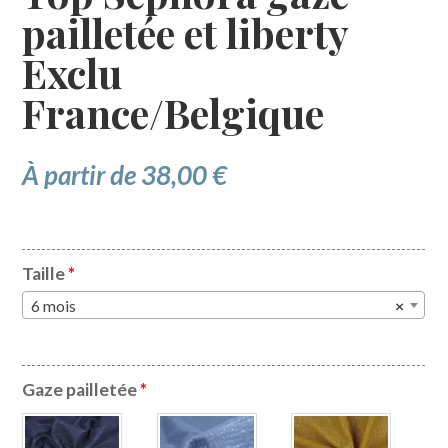
pailletée et liberty
Exclu
France/Belgique
À partir de
38,00
€
Taille
*
6 mois
×
Gaze pailletée
*