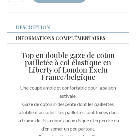
Top
Sephora
gaze
DESCRIPTION
pailletée
et
INFORMATIONS COMPLÉMENTAIRES
liberty
Top en double gaze de coton
Exclu
pailletée à col élastique en
France/Belgique
Liberty of London Exclu
France/belgique
Une coupe ample et confortable pour la saison
estivale.
Gaze de coton iridescente dont les paillettes
scintillent au soleil. Les paillettes sont fixées dans
la trame du tissu donc aucun risque d’en perdre ou
d’en semer un peu partout.