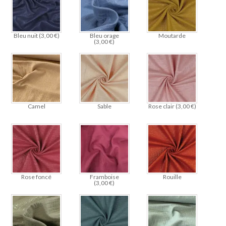
Bleu nuit (
3,00
€
)
Bleu orage
Moutarde
(
3,00
€
)
Camel
Sable
Rose clair (
3,00
€
)
Rose foncé
Framboise
Rouille
(
3,00
€
)