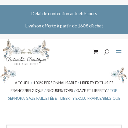
Délai de confection actuel: 5 jours
Livaison offerte à partir de 160€ d’achat
ACCUEIL
/
100% PERSONNALISABLE
/
LIBERTY EXCLUSIFS
FRANCE/BELGIQUE
/
BLOUSES/TOPS
/
GAZE ET LIBERTY
/ TOP
SEPHORA GAZE PAILLETÉE ET LIBERTY EXCLU FRANCE/BELGIQUE