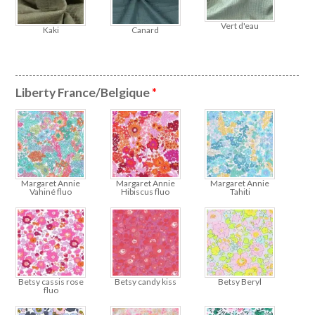
Vert d'eau
Kaki
Canard
Liberty France/Belgique
*
Margaret Annie
Margaret Annie
Margaret Annie
Vahiné fluo
Hibiscus fluo
Tahiti
Betsy cassis rose
Betsy candy kiss
Betsy Beryl
fluo