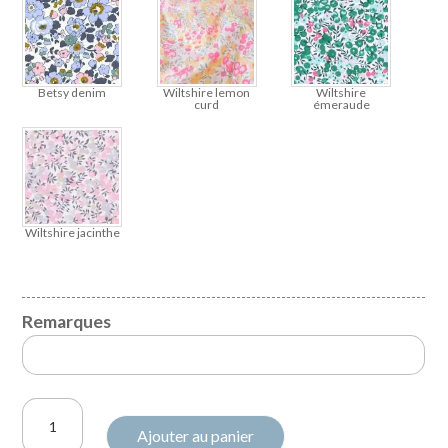
Betsy denim
Wiltshire lemon
Wiltshire
curd
émeraude
Wiltshire jacinthe
Remarques
quantité
Ajouter au panier
de