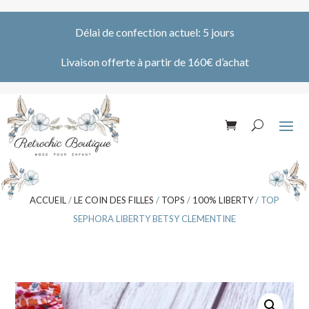
Délai de confection actuel: 5 jours
Livaison offerte à partir de 160€ d’achat
ACCUEIL
/
LE COIN DES FILLES
/
TOPS
/
100% LIBERTY
/ TOP
SEPHORA LIBERTY BETSY CLEMENTINE