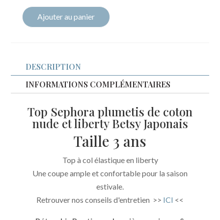
Ajouter au panier
quantité
de
Top
sephora
DESCRIPTION
plumetis
INFORMATIONS COMPLÉMENTAIRES
nude
et
Top Sephora plumetis de coton
Betsy
nude et liberty Betsy Japonais
japonais
Taille 3 ans
Top à col élastique en liberty
Une coupe ample et confortable pour la saison
estivale.
Retrouver nos conseils d'entretien >>
ICI
<<