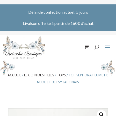
Délai de confection actuel: 5 jours
Livaison offerte à partir de 160€ d’achat
ACCUEIL
/
LE COIN DES FILLES
/
TOPS
/ TOP SEPHORA PLUMETIS
NUDE ET BETSY JAPONAIS