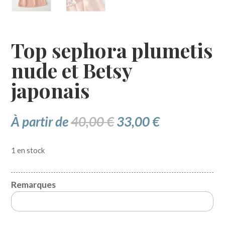
Top sephora plumetis
nude et Betsy
japonais
Le
Le
À partir de
40,00
€
33,00
€
prix
prix
initial
actuel
1 en stock
était :
est :
40,00 €.
33,00 €.
Remarques