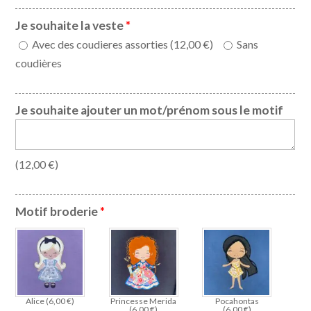
Je souhaite la veste
*
Avec des coudieres assorties (
12,00
€
)
Sans
coudières
Je souhaite ajouter un mot/prénom sous le motif
(
12,00
€
)
Motif broderie
*
Alice (
6,00
€
)
Princesse Merida
Pocahontas
(
6,00
€
)
(
6,00
€
)