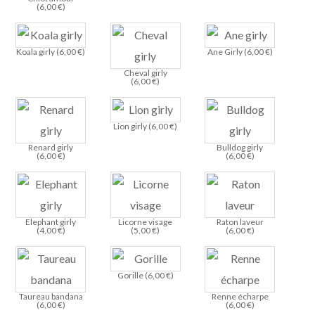
(
6,00
€
)
Koala girly (
6,00
€
)
Ane Girly (
6,00
€
)
Cheval girly
(
6,00
€
)
Lion girly (
6,00
€
)
Renard girly
Bulldog girly
(
6,00
€
)
(
6,00
€
)
Elephant girly
Licorne visage
Raton laveur
(
4,00
€
)
(
5,00
€
)
(
6,00
€
)
Gorille (
6,00
€
)
Taureau bandana
Renne écharpe
(
6,00
€
)
(
6,00
€
)