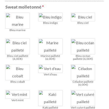
Sweat molletonné
*
Bleu indigo
Bleu ciel
Bleu marine
Bleu ciel pailleté
Marine pailleté
Bleu océan
(
6,00
€
)
(
6,00
€
)
pailleté (
6,00
€
)
Vert d'eau
Bleu cobalt
Céladon pailleté
(
6,00
€
)
Vert mint
Kaki pailleté
Vert cuivré pailleté