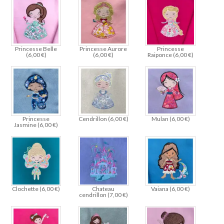
Princesse Belle
Princesse Aurore
Princesse
(
6,00
€
)
(
6,00
€
)
Raiponce (
6,00
€
)
Princesse
Cendrillon (
6,00
€
)
Mulan (
6,00
€
)
Jasmine (
6,00
€
)
Clochette (
6,00
€
)
Chateau
Vaiana (
6,00
€
)
cendrillon (
7,00
€
)