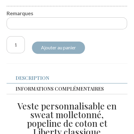
Remarques
quantité
Ajouter au panier
de
Veste
réversible
brodée
DESCRIPTION
sweat
molletonné
INFORMATIONS COMPLÉMENTAIRES
et
Veste personnalisable en
liberty
sweat molletonné,
classique
popeline de coton et
Liberty classique