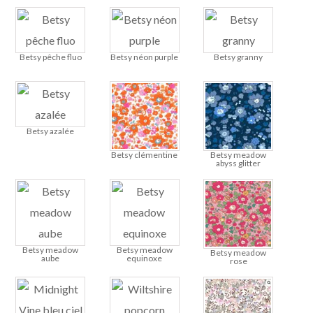
Betsy pêche fluo
Betsy néon purple
Betsy granny
Betsy azalée
Betsy clémentine
Betsy meadow
abyss glitter
Betsy meadow
Betsy meadow
Betsy meadow
aube
equinoxe
rose