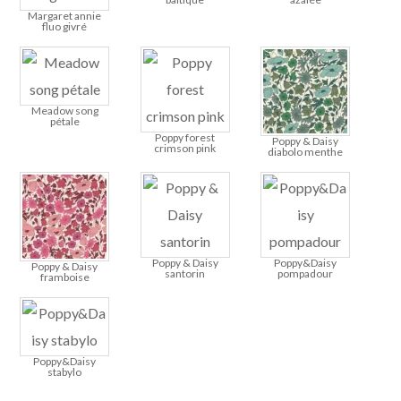
Margaret annie
fluo givré
Meadow song
pétale
Poppy forest
Poppy & Daisy
crimson pink
diabolo menthe
Poppy & Daisy
Poppy&Daisy
Poppy & Daisy
santorin
pompadour
framboise
Poppy&Daisy
stabylo