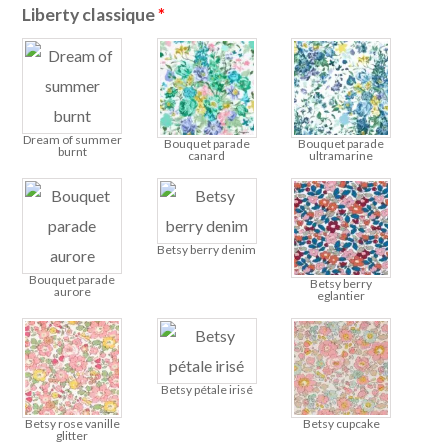
Liberty classique
*
Dream of summer
Bouquet parade
Bouquet parade
burnt
canard
ultramarine
Betsy berry denim
Bouquet parade
Betsy berry
aurore
eglantier
Betsy pétale irisé
Betsy rose vanille
Betsy cupcake
glitter