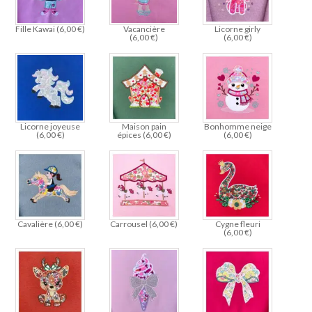
Fille Kawai (
6,00
€
)
Vacancière
Licorne girly
(
6,00
€
)
(
6,00
€
)
Licorne joyeuse
Maison pain
Bonhomme neige
(
6,00
€
)
épices (
6,00
€
)
(
6,00
€
)
Cavalière (
6,00
€
)
Carrousel (
6,00
€
)
Cygne fleuri
(
6,00
€
)