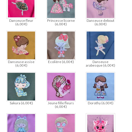
Danseuse fleur
Princesse licorne
Danseuse debout
(
6,00
€
)
(
6,00
€
)
(
6,00
€
)
Danseuse assise
Ecolière (
6,00
€
)
Danseuse
(
6,00
€
)
arabesque (
6,00
€
)
Sakura (
6,00
€
)
Jeune fille fleurs
Dorothy (
6,00
€
)
(
6,00
€
)