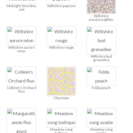
Midnight Vine bleu
Wiltshire popcorn
ciel
Wiltshire
anastasia glitter
Wiltshire aurore
Wiltshire rouge
néon
Wiltshire bud
grenadine
Colleen's Orchard
Felda peach
fluo
Charmian
Meadow song
Meadow song
baltique
azalée