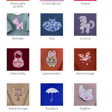
Renne girly
Crème glacée
Noeud
(
6,00
€
)
Bichette
Tutu
Licorne
Matriochka
Lapin lunettes
Renne visage
Renard visage
Parapluie
Papillon