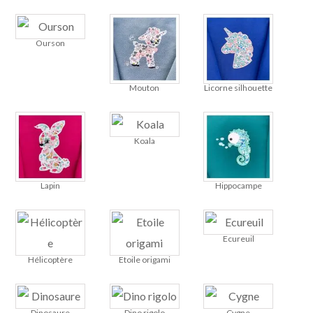
Ourson
Mouton
Licorne silhouette
Koala
Lapin
Hippocampe
Ecureuil
Hélicoptère
Etoile origami
Dinosaure
Dino rigolo
Cygne