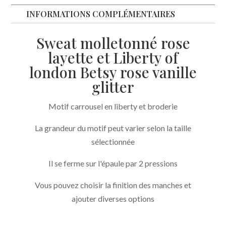
Betsy
INFORMATIONS COMPLÉMENTAIRES
rose
Sweat molletonné rose
vanille
layette et Liberty of
broderie
london Betsy rose vanille
carrousel
glitter
Motif carrousel en liberty et broderie
La grandeur du motif peut varier selon la taille
sélectionnée
Il se ferme sur l'épaule par 2 pressions
Vous pouvez choisir la finition des manches et
ajouter diverses options