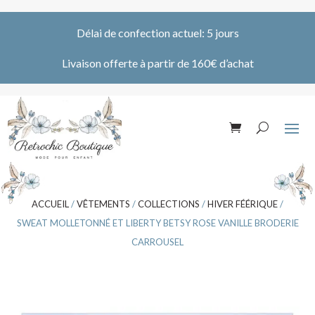
Délai de confection actuel: 5 jours
Livaison offerte à partir de 160€ d’achat
ACCUEIL
/
VÊTEMENTS
/
COLLECTIONS
/
HIVER FÉÉRIQUE
/
SWEAT MOLLETONNÉ ET LIBERTY BETSY ROSE VANILLE BRODERIE
CARROUSEL