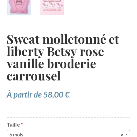
Sweat molletonné et
liberty Betsy rose
vanille broderie
carrousel
À partir de
58,00
€
Taille
*
6 mois
×