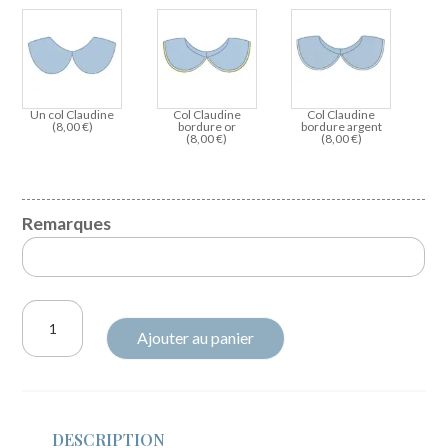
Un col Claudine
Col Claudine
Col Claudine
(
8,00
€
)
bordure or
bordure argent
(
8,00
€
)
(
8,00
€
)
Remarques
quantité
Ajouter au panier
de
Sweat
molletonné
et
DESCRIPTION
liberty